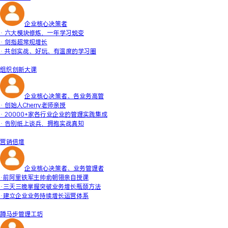
企业核心决策者
· 六大模块修炼，一年学习蜕变
· 剑指超常规增长
· 共创实战、好玩、有温度的学习圈
组织创新大课
企业核心决策者、各业务高管
· 创始人Cherry老师亲授
· 20000+家各行业企业的管理实践集成
· 告别纸上谈兵，拥抱实战真知
营销倍增
企业核心决策者、业务管理者
·前阿里铁军主帅俞朝翎亲自授课
·三天三晚掌握突破业务增长瓶颈方法
·建立企业业务持续增长运营体系
蹲马步管理工坊