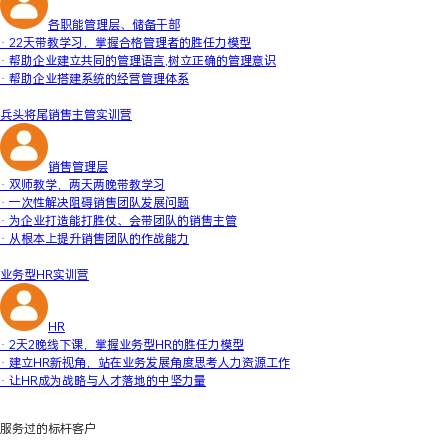
各职能管理层、储备干部
· 22天带教学习，掌握合格管理者的胜任力模型
· 帮助企业建立共同的管理语言,树立正确的管理意识
· 帮助企业搭建系统的经营管理体系
兵头将尾销售主管实训营
销售管理层
· 双师教学，两天两晚带教学习
· 一次性解决阻碍销售团队发展问题
· 为企业打造能打胜仗、会带团队的销售主管
· 从根本上提升销售团队的作战能力
业务型HR实训营
HR
· 2天2晚线下课，掌握业务型HR的胜任力模型
· 建立HR新视角，站在业务发展角度思考人力资源工作
· 让HR成为战略与人才落地的中坚力量
服务过的标杆客户